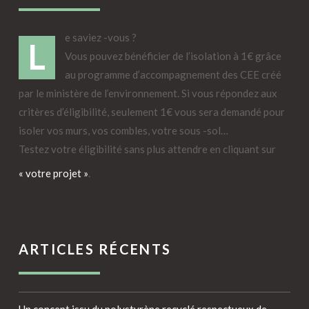
e saviez -vous ?
L
Vous pouvez bénéficier de l’isolation à 1€ grâce
au programme d’accompagnement des CEE créé
par le ministère de l’environnement. Si vous répondez aux
critères d’éligibilité, seulement 1€ vous sera demandé pour
isoler vos murs, vos combles, votre sous -sol…
Testez votre éligibilité sans plus attendre en cliquant sur
« votre projet »
.
ARTICLES RÉCENTS