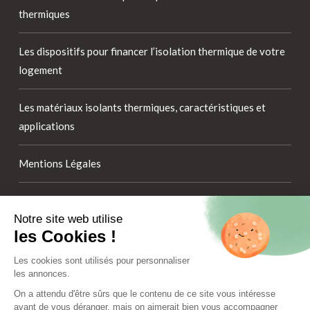
thermiques
Les dispositifs pour financer l’isolation thermique de votre
logement
Les matériaux isolants thermiques, caractéristiques et
applications
Mentions Légales
Plafond, sol, toiture : quel matériau isolant selon le support
Notre site web utilise
?
les Cookies !
Politique de confidentialité
Les cookies sont utilisés pour personnaliser
les annonces.
Webzine dédié aux informations et conseils sur l’isolation
On a attendu d'être sûrs que le contenu de ce site vous intéresse
avant de vous déranger, mais on aimerait bien vous accompagner