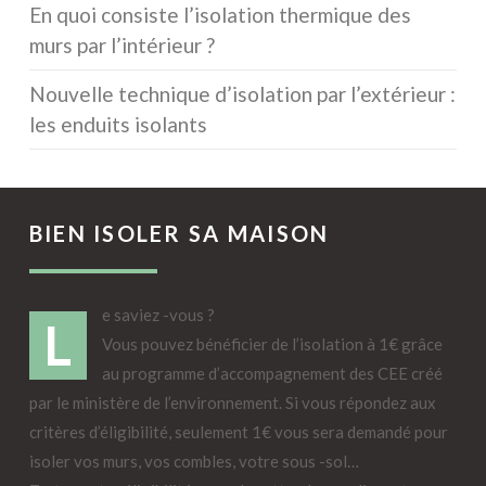
En quoi consiste l’isolation thermique des
murs par l’intérieur ?
Nouvelle technique d’isolation par l’extérieur :
les enduits isolants
BIEN ISOLER SA MAISON
e saviez -vous ?
L
Vous pouvez bénéficier de l’isolation à 1€ grâce
au programme d’accompagnement des CEE créé
par le ministère de l’environnement. Si vous répondez aux
critères d’éligibilité, seulement 1€ vous sera demandé pour
isoler vos murs, vos combles, votre sous -sol…