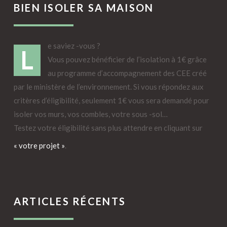
BIEN ISOLER SA MAISON
e saviez -vous ?
L
Vous pouvez bénéficier de l’isolation à 1€ grâce
au programme d’accompagnement des CEE créé
par le ministère de l’environnement. Si vous répondez aux
critères d’éligibilité, seulement 1€ vous sera demandé pour
isoler vos murs, vos combles, votre sous -sol…
Testez votre éligibilité sans plus attendre en cliquant sur
« votre projet »
.
ARTICLES RÉCENTS