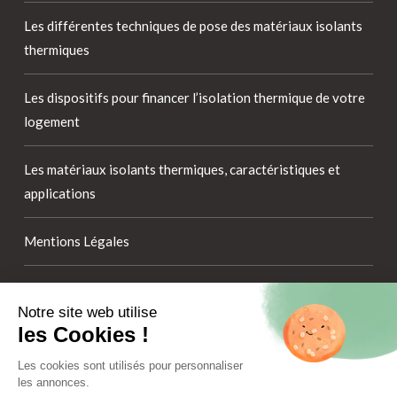
Les différentes techniques de pose des matériaux isolants
thermiques
Les dispositifs pour financer l’isolation thermique de votre
logement
Les matériaux isolants thermiques, caractéristiques et
applications
Mentions Légales
Plafond, sol, toiture : quel matériau isolant selon le support
Notre site web utilise
?
les Cookies !
Politique de confidentialité
Les cookies sont utilisés pour personnaliser
les annonces.